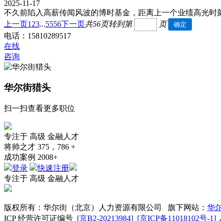
2025-11-17
不久前陷入高薪传闻风波的博时基金，距离上一个业绩高光时
上一页
1
2
3
...
55
56
下一页
共56页
转到第
页
电话：15810289517
在线
咨询
华尔街猎头
扫一扫查看更多职位
专注于
高级
金融人才
将帅之才
375，786 +
成功案例
2008+
登录
快速注册
专注于
高级
金融人才
版权所有：华尔街（北京）人力资源有限公司 旗下网站：
华
ICP 经营许可证编号
[京B2-20213984]
[京ICP备11018102号-1]