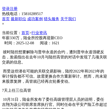
登录
注册
热线电话：15810289517
首页
最新职位
成功案例
猎头服务
关于我们
×
当前位置：
首页
>
行业资讯
年薪330万，陆金所控股再迎新CEO
时间：2025-12-08
阅读：1621
彼时陆控想要解除与普华永道的合约，遭到普华永道强硬反
击，发函指出在去年10月与陆控高管的对话中发现了几项关联
交易的信息。
而受这些潜在可能的关联交易影响，陆控2022年和2023年的
审计报告都不可信。故需更换合作方重新审计。然而，尚未迎
来股票复牌，高管就已经再次轮番变动。
7天上任三位高管
10月31日，陆金所发布了委任高级管理层人员的说明，委任
吉翔为该公司联席首席执行官。同时任命在平安产险工作超过