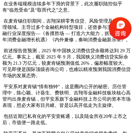
在业务端规模连续多年下滑的背景下，此次履职陆控似乎
有“临危受命”及“取而代之”之意。
在麦肯锡任职期间，吉翔深耕零售信贷、风险管理及投资管
理领域。主导过多个金融机构转型项目，还曾参与主编消费金
融行业深度报告—《各擅胜场 — 打造六大能力，抓住未来 5
年消费金融增长机遇》《内外兼修，奏响消费金融新乐章》。
前述报告曾预测，2025 年中国狭义消费信贷余额将达到 29 万
亿元。事实上，截至 2025 年 9 月，我国狭义消费信贷实际余
额为 21.3 万亿元，较麦肯锡预测值低 26%，偏差幅度较大。
可见即便是国际顶级咨询公司，也难以精准预测我国消费信贷
市场的发展态势。
平安系对麦肯锡“情有独钟”，这是圈内公开的秘密。历任管
理中，陈心颖、计葵生、费轶明、吉翔等金融科技板块核心高
管均出身麦肯锡，但平安系旗下金融科技上市公司的资本市场
表现，想必大家有目共睹。皆是以高开低走为主旋律。
包括近期已私有化的平安壹账通，以及陆金所在20年上市之
后，市值便一路走低。