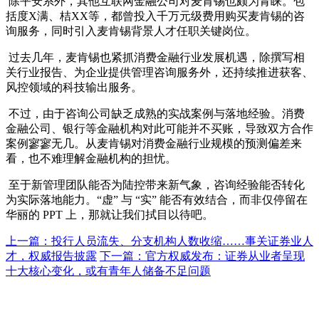
除平安系外，其他互联网金融公司对麦肯锡也颇为青睐。包
括度X满、桔XX等，都曾投入千万元级费用购买麦肯锡的咨
询服务，同时引入麦肯锡背景人才任职关键岗位。
过去几年，麦肯锡也紧抓消费金融行业发展机遇，除撰写相
关行业报告、为企业提供管理咨询服务外，还持续推进获客、
风控领域的科技输出服务。
不过，由于咨询公司缺乏成熟的实战案例与落地经验。消费
金融公司、银行等金融机构对此可能并不买账，导致双方合作
案例寥寥无几。从麦肯锡对消费金融行业规模的预测偏差来
看，也不难理解金融机构的担忧。
至于新管理团队能否为陆控带来新气象，咨询经验能否转化
为实际落地能力。“虚” 与 “实” 能否有效结合，而非仅停留在
华丽的 PPT 上，那就让我们拭目以待吧。
上一篇：投行人员流失、分支机构人数收缩……事关证券业人
才，权威报告披露
下一篇：官方权威发布：证券从业者呈现
十大核心变化，或有青年人储备不足问题