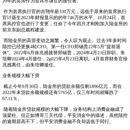
20年的吴涛作为首席市场官的接任者。
作为首席执行官的吉翔年薪330万元，远低于原来的首席执行
官计葵生2023年财报显示的的年746万的水平。10月24日，首
席风控官也进行了变更，任命了今年四月才刚刚加入陆金所的
前京东副总裁程建波。
而陆金所的高管变动之频繁，令人叹为观止。过去3年多时间
陆控已经更换4轮CFO。第一任CFO郑锡贵22年5月“提前退
休”。2022年6月徐兆感接替郑锡贵，2024年4月23日辞职。朱
培卿2024年4月接任，2g025年4月23日离职。4月首席财务官徐
兆感离任，由朱培卿接任。
业务规模大幅下滑
截止今年9月30日，陆金所的贷款余额仅剩1896亿元，而在
2022年末贷款余额规模还有5765亿，仅三年时间就曝跌了
67.11％。
随着陆金所贷款规模的大幅下降，业务结构上消费金融成了
顶梁柱。但正如博哥三天代偿，平安消金中的描述，虽然陆控
的逾期居高不下，但平安消费金融不良却远低于同行。