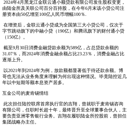
2024年4月黑龙江金联云通小额贷款有限公司发生股权变更，
由陆金所及关联公司百分百持股，在今年6月末该小贷公司注
册资本由50亿增至100亿人民币增幅100％.
在增资后，金联云通小贷成为全国第三大小贷公司，仅次于
字节跳动旗下的中融小贷（190亿）和腾讯旗下的财付通小贷
（150亿）。
截至9月30日消费金融贷款余额为589亿，占总贷款余额的
31.07％，而2024年消费金融余额占比23.23％，消费金融占比
逐渐上升。
以2021年到2024年为例，放款额都显著低于待还款余额。博
哥也无法从业务角度来理解为何出现这种情况。毕竟陆控近几
年以中短期等额本息资产居多。
互金公司的麦肯锡情结
此次担任陆控联席首席执行官的吉翔，曾就职于麦肯锡咨询
有限公司，任职时长超十年，最终晋升至全球董事合伙人，主
要负责亚洲零售银行业务。吉翔在履职陆金所控股前，曾担任
集团战略办主任。