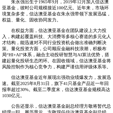
朱永强出生于1965年9月，2019年12月加入信达澳
亚基金，彼时公司规模接近100亿元。近年来，市场环
境复杂多变，信达澳亚基金在朱永强带领下发展迅猛，
权益、量化、固收协同发力。
在权益方面，信达澳亚基金在团队建设上大力投
入，构建起覆盖科技、大消费等多核心赛道的多元化人
才结构，能迅速对不同行业投资机会做出准确判断决
策。量化投资方面，公司顺应金融科技浪潮，积极布
局“HI+AI”体系，融合主动投研智慧与AI算法优势，搭
建起量化投研生态闭环。在固收领域，信达澳亚基金将
风险控制作为核心竞争力，构建严谨信用评级体系等。
信达澳亚基金近年展现出强劲业绩爆发力，发展迅
速。截至2025年8月31日，旗下41只基金产品近一年回
报率超过30%。截至二季度末，信达澳亚基金规模高达
1030亿元。
公告还显示，信达澳亚基金副总经理方敬将暂代总
经理一职。履历显示，方敬现任信达澳亚基金副总经