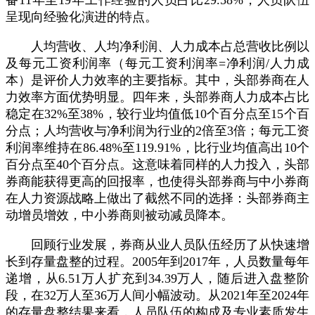
备11年至19年工作经验的人员占比29.58%，人员队伍
呈现向经验化演进的特点。
人均营收、人均净利润、人力成本占总营收比例以
及每元工资利润率（每元工资利润率=净利润/人力成
本）是评价人力效率的主要指标。其中，头部券商在人
力效率方面优势明显。四年来，头部券商人力成本占比
稳定在32%至38%，较行业均值低10个百分点至15个百
分点；人均营收与净利润为行业的2倍至3倍；每元工资
利润率维持在86.48%至119.91%，比行业均值高出10个
百分点至40个百分点。这意味着同样的人力投入，头部
券商能获得更高的回报率，也使得头部券商与中小券商
在人力资源战略上做出了截然不同的选择：头部券商主
动增员增效，中小券商则被动减员降本。
回顾行业发展，券商从业人员队伍经历了从快速增
长到存量盘整的过程。2005年到2017年，人员数量每年
递增，从6.51万人扩充到34.39万人，随后进入盘整阶
段，在32万人至36万人间小幅波动。从2021年至2024年
的存量盘整结果来看，人员队伍的构成及专业素质发生